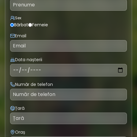
Sex
Bărbat
Femeie
Email
Data nașterii
Număr de telefon
Țară
Oraș