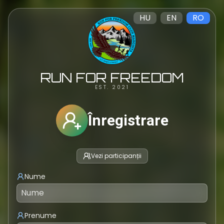
HU
EN
RO
RUN FOR FREEDOM
EST. 2021
Înregistrare
Vezi participanții
Nume
Prenume